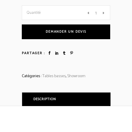
IMBRICATION
Quantité
quantité
DEMANDER UN DEVIS
PARTAGER :
Catégories :
Tables basses
,
Showroom
DESCRIPTION